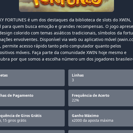
Y FORTUNES é um dos destaques da biblioteca de slots do XWIN,
l para quem busca emoção e grandes recompensas. O jogo apres
esign colorido com temas asiáticos tradicionais, símbolos da fort
ações envolventes. Disponível via web ou aplicativo móvel (xwin.
, permite acesso rápido tanto pelo computador quanto pelos
ositivos móveis. Faça parte da comunidade XWIN hoje mesmo e
ubra por que somos a escolha número um dos jogadores brasileir
letas
Linhas
3
nhas de Pagamento
Frequência de Acerto
22%
equência de Giros Grátis
Ganho Máximo
, 15 giros grátis
x2000 da aposta máxima