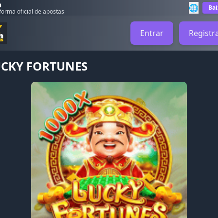
n
🌐
Bai
forma oficial de apostas
Entrar
Registr
CKY FORTUNES