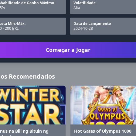
obabilidade de Ganho Máximo
Volatilidade
05%
Alta
osta Mín.-Máx.
Data de Lançamento
0 - 200 BRL
2024-10-28
Começar a Jogar
gos Recomendados
nus na Bili ng Bituin ng
Hot Gates of Olympus 1000