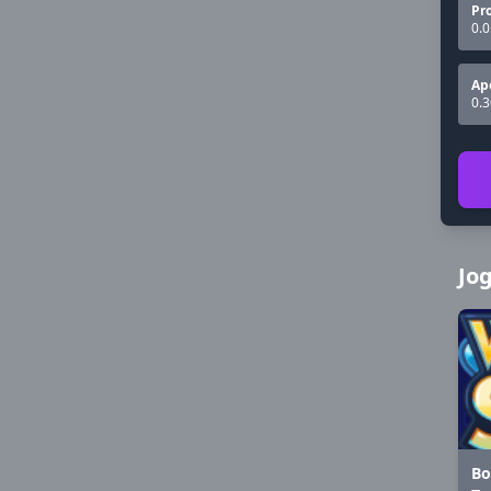
Pr
0.
Ap
0.3
Jo
Bo