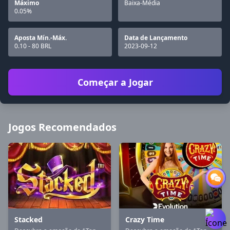
Máximo
Baixa-Média
0.05%
Aposta Mín.-Máx.
Data de Lançamento
0.10 - 80 BRL
2023-09-12
Começar a Jogar
Jogos Recomendados
Stacked
Crazy Time