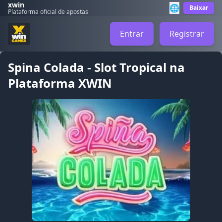
xwin
🌐
Baixar
Plataforma oficial de apostas
Entrar
Registrar
Spina Colada - Slot Tropical na
Plataforma XWIN